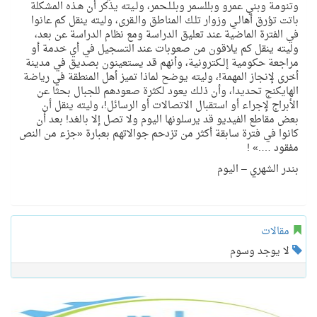
وتنومة وبني عمرو وبللسمر وبلـلـحمر، ولـيته يذكر أن هـذه المشكلة
باتت تؤرق أهالـي وزوار تلـك المناطق والـقرى، وليته ينقل كم عانوا
في الفترة الماضية عند تعليق الدراسة ومع نظام الدراسة عن بعد،
وليته ينقل كم يلاقون من صعوبات عند التسجيل في أي خدمة أو
مراجعة حكومية إلـكترونية، وأنهم قد يستعينون بصديق في مدينة
أخرى لإنجاز المهمة!، وليته يوضح لماذا تميز أهل المنطقة في رياضة
الهايكنج تحديدا، وأن ذلـك يعود لكثرة صعودهم للجبال بحثا عن
الأبراج لإجراء أو استقبال الاتصالات أو الرسائل!، وليته ينقل أن
بعض مقاطع الفيديو قد يرسلونها اليوم ولا تصل إلا بالغد! بعد أن
كانوا في فترة سابقة أكثر من تزدحم جوالاتهم بعبارة «جزء من النص
مفقود ….» !
بندر الشهري – اليوم
مقالات
لا يوجد وسوم