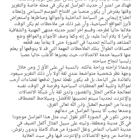
فهناك من اعتبر أن حديث المراسل لم يكن في محله خاصة والتقرير
وقتها يفترض أن يكون منصبا عن افتتاح الموسم الـسياحي وإعطاء
انطباع إيجابي عن السياحة الـداخلـية وأجوائها ومناظرها واستعراض
لأبرز المواقع السياحية، وأن غير ذلـك من ملاحظات لم يكن الوقت
ملائما حاليا لطرحه، وقسم آخر اعتبر حديثه منتهى المهنية والشفافية
وأمرا لا يلام أبدا عليه، بل إنه وكما وصف الأجواء والمواقع وضع
المشاهد والسائح تحديدا في الصورة حتى لا يفاجأ بعد قطعه
المسافات الطوال بتلك الملاحظات المهمة التي قد لا يتوقعها أو يعلم
عنها لاسيما خدمة الاتصالات، حيث يعتبرها الأغلـب حاليا عصبا
رئيسيا لنجاح سياحته
وضمانا لراحته وراحة عائلته. بالـنسبة لـي علـى الأق ل ومن خلال
وجهة نظر شخصية متواضعة عندي ثقة أولا بأن ذلـك التقرير سيعود
بالفائدة على الباحة، بل قد يكون نقطة تحول لدفعها لفضاءات أرحب
لمواكبة وتلبية أهم المتطلبات السياحية وفرصة في الوقت نفسه
لمعالجة مكامن الخلل والـقصور، ولـدى ثقة بأن شبكة الاتصالات
والإنترنت تحديدا سيتم تحسينها للأفضل، وسيلاحظ المصطاف
وبدءا من الموسم المقبل بإذن الله تعالى الفرق،
وعندها يجب ألا ينسوا المراسل من دعائهم.
وحتى نكون في الـصورة أكثر نقول لـيت مثل هـذا المراسل موجودا
في كل مدينة ومنطقة، ولـيته على سبيل المثال أكمل الصيف في
مدينة الضباب النماص ونقل الـصورة من هـناك كاملة وبدون رتوش،
وخاصة عن وضع الاتصالات والإنترنت فيها وفي سبت العلاية