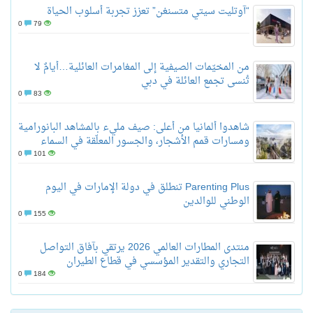
“آوتليت سيتي متسنغن” تعزز تجربة أسلوب الحياة
0
79
من المخيّمات الصيفية إلى المغامرات العائلية…أيامٌ لا
تُنسى تجمع العائلة في دبي
0
83
شاهدوا ألمانيا من أعلى: صيف مليء بالمشاهد البانورامية
ومسارات قمم الأشجار، والجسور المعلّقة في السماء
0
101
Parenting Plus تنطلق في دولة الإمارات في اليوم
الوطني للوالدين
0
155
منتدى المطارات العالمي 2026 يرتقي بآفاق التواصل
التجاري والتقدير المؤسسي في قطاع الطيران
0
184