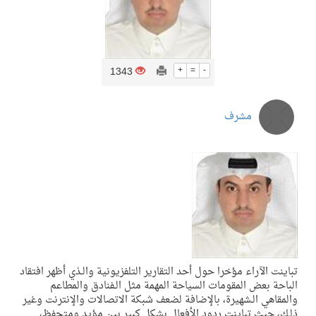
1343
+
=
-
مشرف
تباينت الآراء مؤخرا حول أحد التقارير التلفزيونية والـذي أظهر افتقاد
الباحة بعض المقومات السياحة المهمة مثل الـفنادق والمطاعم
والمقاهي الـشهيرة، بالإضافة لضعف شبكة الاتصالات والإنترنت وغير
ذلـك، حيث تباينت ردود الأفعال بشكل كبير بين مؤيد ومتحفظ،