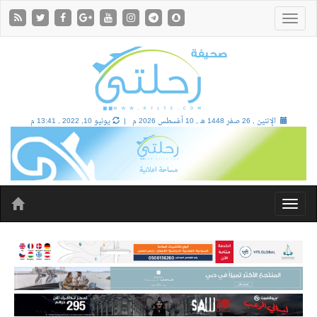
الإثنين , 26 صفر 1448 هـ ,
10 أغسطس 2026 م |
يونيو 10, 2022 , 13:41 م