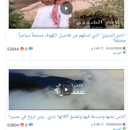
“ناصر الشدوي” الذي استلهم من تفاصيل الكهوف منتجعاً سياحياً
مختلفاً!
53844
0
01/10/2020
1:45 م
الفيديو
الناس تحبها،وتنبسط فيها،وتعشق أكلاتها! تدري.. وين تروح في عسير؟
53804
0
05/09/2020
5:59 م
الفيديو