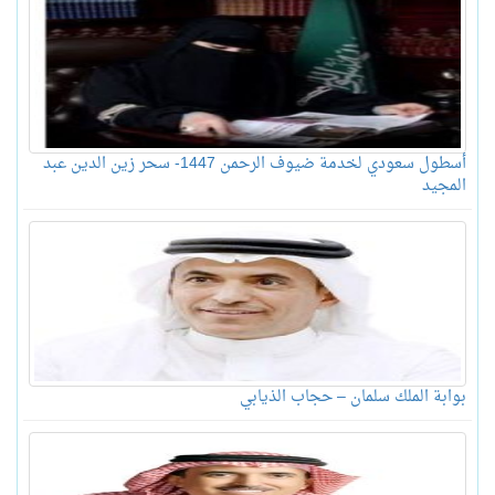
أسطول سعودي لخدمة ضيوف الرحمن 1447- سحر زين الدين عبد
المجيد
بوابة الملك سلمان – حجاب الذيابي