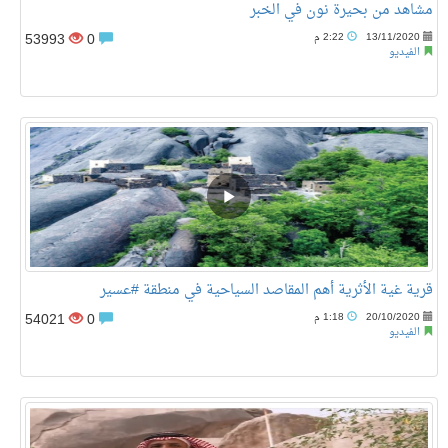
مشاهد من بحيرة نون في الخبر
53993
0
13/11/2020
2:22 م
الفيديو
قرية غية الأثرية أهم المقاصد السياحية في منطقة #عسير
54021
0
20/10/2020
1:18 م
الفيديو