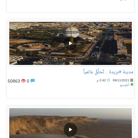
مدينة #بريدة .. تُحلِّقُ عالمياً
50863
0
09/11/2021
2:42 م
الفيديو