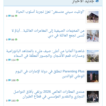
جديد الأخبار
“آوتليت سيتي متسنغن” تعزز تجربة أسلوب الحياة
0
94
من المخيّمات الصيفية إلى المغامرات العائلية…أيامٌ لا
تُنسى تجمع العائلة في دبي
0
98
شاهدوا ألمانيا من أعلى: صيف مليء بالمشاهد البانورامية
ومسارات قمم الأشجار، والجسور المعلّقة في السماء
0
114
Parenting Plus تنطلق في دولة الإمارات في اليوم
الوطني للوالدين
0
168
منتدى المطارات العالمي 2026 يرتقي بآفاق التواصل
التجاري والتقدير المؤسسي في قطاع الطيران
0
193