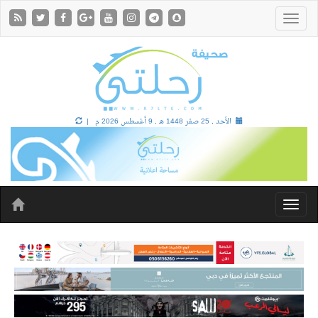
الأحد , 25 صفر 1448 هـ ,
9 أغسطس 2026 م |