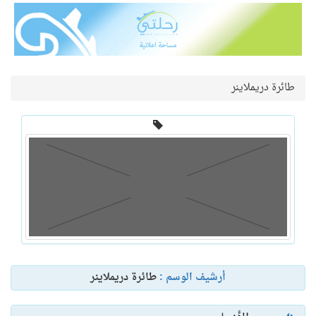
طائرة دريملاينر
أرشيف الوسم :
طائرة دريملاينر