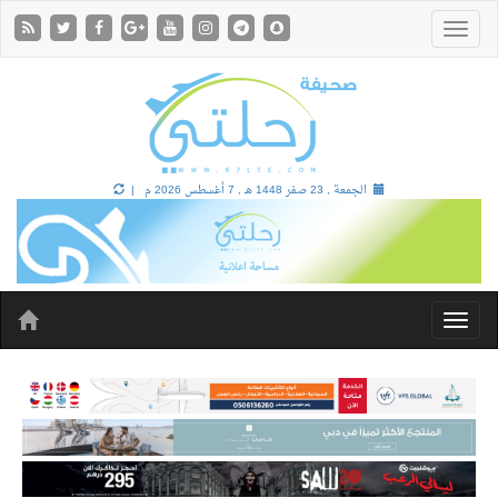
الجمعة , 23 صفر 1448 هـ ,
7 أغسطس 2026 م |