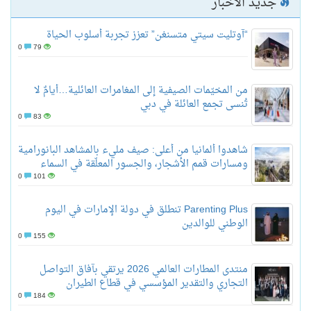
جديد الأخبار
“آوتليت سيتي متسنغن” تعزز تجربة أسلوب الحياة
0
79
من المخيّمات الصيفية إلى المغامرات العائلية…أيامٌ لا
تُنسى تجمع العائلة في دبي
0
83
شاهدوا ألمانيا من أعلى: صيف مليء بالمشاهد البانورامية
ومسارات قمم الأشجار، والجسور المعلّقة في السماء
0
101
Parenting Plus تنطلق في دولة الإمارات في اليوم
الوطني للوالدين
0
155
منتدى المطارات العالمي 2026 يرتقي بآفاق التواصل
التجاري والتقدير المؤسسي في قطاع الطيران
0
184