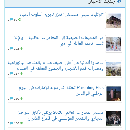
جديد الأخبار
“آوتليت سيتي متسنغن” تعزز تجربة أسلوب الحياة
0
99
من المخيّمات الصيفية إلى المغامرات العائلية…أيامٌ لا
تُنسى تجمع العائلة في دبي
0
102
شاهدوا ألمانيا من أعلى: صيف مليء بالمشاهد البانورامية
ومسارات قمم الأشجار، والجسور المعلّقة في السماء
0
117
Parenting Plus تنطلق في دولة الإمارات في اليوم
الوطني للوالدين
0
170
منتدى المطارات العالمي 2026 يرتقي بآفاق التواصل
التجاري والتقدير المؤسسي في قطاع الطيران
0
196