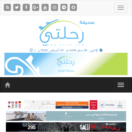
الإثنين , 26 صفر 1448 هـ ,
10 أغسطس 2026 م |