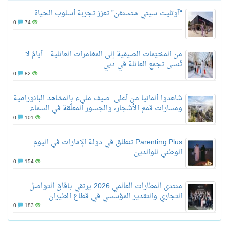
“آوتليت سيتي متسنغن” تعزز تجربة أسلوب الحياة
0
74
من المخيّمات الصيفية إلى المغامرات العائلية…أيامٌ لا
تُنسى تجمع العائلة في دبي
0
82
شاهدوا ألمانيا من أعلى: صيف مليء بالمشاهد البانورامية
ومسارات قمم الأشجار، والجسور المعلّقة في السماء
0
101
Parenting Plus تنطلق في دولة الإمارات في اليوم
الوطني للوالدين
0
154
منتدى المطارات العالمي 2026 يرتقي بآفاق التواصل
التجاري والتقدير المؤسسي في قطاع الطيران
0
183