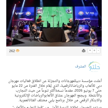
262
+
=
-
المشرف
أعلنت
مؤسسة
دبي
للمهرجانات
والتجزئة
عن
انطلاق
فعاليات
مهرجان
دبي
للألعاب
والرياضات
الرقمية
،
الذي
ي
قام
خلال
الفترة
من
22
مايو
حتى
7
يونيو
2026،
مقدما
ً
نسخة
أكثر
تنوعا
ً
من
حيث
التجارب
والأنشطة
.
ويجمع
المهرجان
عشاق
الألعاب
والرياضات
الإلكترونية
والابتكار
الرقمي
من
خلال
برنامج
يلبي
مختلف
الفئات
العمرية
.
ويشهد
المهرجان
إطلاق
الدورة
الأولى
من
“
قمة
التعليم
والألعاب
”