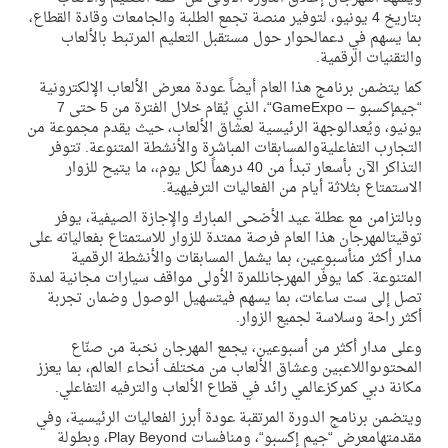
بتاريخ
4
يونيو
،
لتوفير
منصة
تجمع
الطلبة
والجامعات
وقادة
القطاع
،
بما
يسهم
في
دعم
الحوار
حول
مستقبل
التعليم
المرتبط
بالألعاب
والتقنيات
الرقمية
.
كما
يتضمن
برنامج
هذا
العام
أيضا
ً
عودة
معرض
الألعاب
الإلكترونية
“
جيم
إكسبو
–
GameExpo
“،
الذي
ي
قام
خلال
الفترة
من
5
حتى
7
يونيو
،
وي
عد
الوجهة
الرئيسية
لعشاق
الألعاب
،
حيث
يقدم
مجموعة
من
التجارب
التفاعلية
والمسابقات
المباشرة
والأنشطة
المتنوعة
.
تتوفر
التذاكر
الآن
بأسعار
تبدأ
من
40
درهما
ً
لكل
يوم
،،
ما
يتيح
للزوار
الاستمتاع
بثلاثة
أيام
من
الفعاليات
الترفيهية
.
وبالتزامن
مع
عطلة
عيد
الأضحى
المبارك
والإجازة
الصيفية
،
يوفر
توقيت
المهرجان
هذا
العام
فرصة
ممتدة
للزوار
للاستمتاع
بفعالياته
على
مدار
أكثر
من
أسبوعين
،
بما
يشمل
المسابقات
والأنشطة
الرقمية
المتنوعة
.
كما
يوف
ر
المهرجان
للمرة
الأولى
مواقف
سيارات
مجانية
لمدة
تصل
إلى
ست
ساعات
،
بما
يسهم
في
تسهيل
الوصول
وضمان
تجربة
أكثر
راحة
وسلاسة
لجميع
الزوار
.
وعلى
مدار
أكثر
من
أسبوعين
،
يجمع
المهرجان
نخبة
من
صن
اع
المحتوى
واللاعبين
وعشاق
الألعاب
من
مختلف
أنحاء
العالم
،
بما
يعزز
مكانة
دبي
كمركز
عالمي
رائد
في
قطاع
الألعاب
والترفيه
التفاعلي
.
ويتضمن
برنامج
الدورة
المرتقبة
عودة
أبرز
الفعاليات
الرئيسية
،
وفي
مقدمتها
معرض
“
جيم
إكسبو
“،
ومنافسات
Play Beyond
،
وبطولة