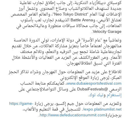
كوسبلاي
دبي
للأزياء
التنكرية
،
إلى
جانب
إطلاق
تجارب
تفاعلية
جديدة
تستهدف
العائلات
والشباب
وصن
اع
المحتوى
.
وتشمل
أبرز
الإضافات
لهذا
العام
“
Tokyo District
Neo
“،
والعالم
الغامر
المخصص
لعشاق
الأنيمي
،
و
Battle Arena
الذي
يقدم
تجارب
لعب
بأسلوب
المتاهات
،
إلى
جانب
محاكاة
سباقات
متطورة
وعالية
الحماس
في
.
Velocity Garage
وتماشيا
ً
مع
“
عام
الأسرة
”
في
دولة
الإمارات
،
تولي
الدورة
الخامسة
من
المهرجان
اهتماما
ً
خاصا
ً
بتعزيز
مشاركة
العائلات
،
من
خلال
تقديم
تجارب
تفاعلية
شاملة
تجمع
بين
الترفيه
والتعل
م
،
وتلائم
مختلف
الأعمار
.
ومن
المقرر
الكشف
عن
المزيد
من
الفعاليات
والأنشطة
خلال
الفترة
التي
تسبق
انطلاق
المهرجان
.
للاطلاع
على
مزيد
من
المعلومات
حول
المهرجان
وشراء
تذاكر
الحجز
المبكر
،
ي
رجى
زيارة
الموقع
الإلكتروني
www.dubaiesportsfestival.com
،
كما
يمكنكم
متابعة
الحساب
الرسمي
@
DubaiFestivals
على
وسائل
التواصل
الإجتماعي
على
إنستغرام
و
تيك
توك
.
وللمزيد
من
المعلومات
حول
جيم
إكسبو
،
يرجى
زيارة
https://game-
expo.platinumlist.net
/
.
للتسجيل
في
قمة
التعليم
والألعاب
،
يرجى
زيارة
http://www.defeducationsummit.com
.