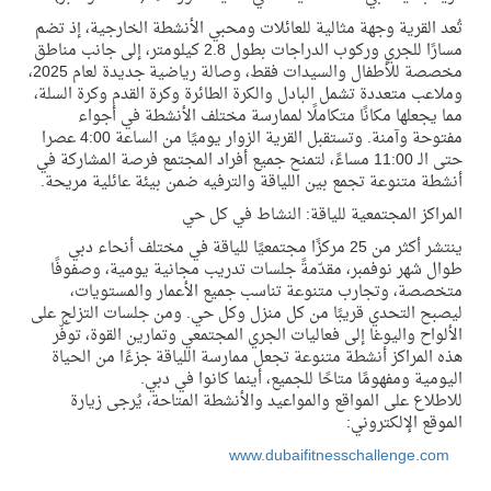
تُعد القرية وجهة مثالية للعائلات ومحبي الأنشطة الخارجية، إذ تضم
مسارًا للجري وركوب الدراجات بطول 2.8 كيلومتر، إلى جانب مناطق
مخصصة للأطفال والسيدات فقط، وصالة رياضية جديدة لعام 2025،
وملاعب متعددة تشمل البادل والكرة الطائرة وكرة القدم وكرة السلة،
مما يجعلها مكانًا متكاملًا لممارسة مختلف الأنشطة في أجواء
مفتوحة وآمنة. وتستقبل القرية الزوار يوميًا من الساعة 4:00 عصرا
حتى الـ 11:00 مساءً، لتمنح جميع أفراد المجتمع فرصة المشاركة في
أنشطة متنوعة تجمع بين اللياقة والترفيه ضمن بيئة عائلية مريحة.
المراكز المجتمعية للياقة: النشاط في كل حي
ينتشر أكثر من 25 مركزًا مجتمعيًا للياقة في مختلف أنحاء دبي
طوال شهر نوفمبر، مقدّمةً جلسات تدريب مجانية يومية، وصفوفًا
متخصصة، وتجارب متنوعة تناسب جميع الأعمار والمستويات،
ليصبح التحدي قريبًا من كل منزل وكل حي. ومن جلسات التزلج على
الألواح واليوغا إلى فعاليات الجري المجتمعي وتمارين القوة، توفّر
هذه المراكز أنشطة متنوعة تجعل ممارسة اللياقة جزءًا من الحياة
اليومية ومفهومًا متاحًا للجميع، أينما كانوا في دبي.
للاطلاع على المواقع والمواعيد والأنشطة المتاحة، يُرجى زيارة
الموقع الإلكتروني:
www.dubaifitnesschallenge.com