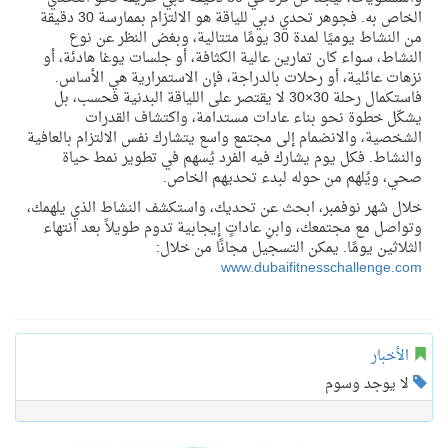
الخاص به. فجوهر تحدي دبي للياقة هو الالتزام بممارسة 30 دقيقة
من النشاط يوميًا لمدة 30 يومًا متتالية، وبغض النظر عن نوع
النشاط، سواء كان تمارين عالية الكثافة، أو جلسات يوغا هادئة، أو
نزهات عائلية، أو رحلات بالدراجة، فإن الاستمرارية هي الأساس.
فاستكمال رحلة 30×30 لا يقتصر على اللياقة البدنية فحسب، بل
يشكّل خطوة نحو بناء عادات مستدامة، واكتشاف القدرات
الشخصية، والانضمام إلى مجتمع واسع يتشارك نفس الالتزام بالعافية
والنشاط. فكل يوم يشارك فيه الفرد يُسهم في تطوير نمط حياة
صحي، ويُلهم من حوله لبدء تحديهم الخاص.
خلال شهر نوفمبر، ابحث عن تحديك، واستكشف النشاط الذي يلهمك،
وتواصل مع مجتمعك، وابنِ عاداتٍ إيجابية تدوم طويلاً بعد انتهاء
الثلاثين يومًا. يمكن التسجيل مجانًا من خلال:
www.dubaifitnesschallenge.com
الأخبار
لا يوجد وسوم