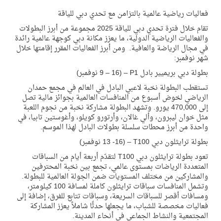
فعاليات رياضية عالمية بالتزامن مع تحدي دبي للياقة
تقام خلال فترة تحدي دبي للياقة 2025 مجموعة من أبرز البطولات
والفعاليات الرياضية الدولية، ما يعزز مكانة دبي كوجهة عالمية رائدة
في مجال الرياضة والعافية. ومن أبرز الفعاليات المقرر إقامتها خلال
شهر نوفمبر:
بطولة دبي بريميير بادل
P1
– (
9 – 16
نوفمبر)
تستقطب البطولة نخبة لاعبي البادل في العالم في مجمع حمدان
الرياضي لخوض أسبوع من المنافسات العالمية بجوائز مالية تصل
إلى 470,000 يورو. وتشهد البطولة مشاركة نخبة من نجوم اللعبة
مثل خوان ليبرون، وألي غالان، وأرتورو كويلو، وأغوستين تابيا، في
واحدة من أبرز محطات سلسلة بطولات
البادل
لهذا الموسم.
بطولة ترايثلون دبي
T100
– (
13 -16
نوفمبر)
تعود بطولة ترايثلون دبي
T100
لتقدّم أربعة أيام من السباقات
المتعددة الرياضات بمستوى عالمي، تجمع بين نخبة المحترفين
والمشاركين من مختلف المستويات ضمن الجولة العالمية للبطولة.
وتشمل المنافسات سباقات ترايثلون كاملة لمسافة 100 كيلومتر،
ومسافات أقصر للسباقات السريعة، وسباقات تتابع للفرق، إضافة إلى
فعاليات مخصصة للشباب، ما يجعلها حدثًا شاملاً يعزز المشاركة
المجتمعية والنشاط الجماعي في أنحاء المدينة.