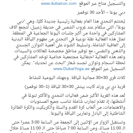
والتسجيل متاح عبر الموقع
www.dubairun.com
دبي يوغا – الأحد 30 نوفمبر
يُختتم التحدي هذا العام بفعالية رئيسية جديدة كليً
ا،
وهي “دبي
يوغا”، التي ستُقام عند غروب الشمس في حديقة زعبيل، لتجمع آلاف
المشاركين في واحدة من أكبر جلسات اليوغا الجماعية في المنطقة.
تمثل هذه الفعالية نقلة نوعية في التحدي من مفهوم اللياقة البدنية
إلى العافية الشاملة، وتسليط الضوء على أهمية التوازن الجسدي
والذهني والنفسي، مع توفير مناطق مخصصة للعائلات والسيدات.
وتعد هذه الفعالية احتفالية مجتمعية ختامية توحّد المشاركين في
لحظة انسجام وتوازن تجسد شعار “ابحث عن تحديك”. يمكن
التسجيل عبر الموقع
www.DubaiYoga.ae
ثلاث قرى 30×30 مجانية للياقة: وجهتك اليومية للنشاط
قرية دي بي ورلد كايت بيتش 30×30 للياقة (1–30 نوفمبر)
تُعد هذه القرية الأكبر ضمن فعاليات التحدي والأكثر تنوعًا في
أنشطتها، إذ تقدّم تجارب شاملة تناسب جميع المستويات
والاهتمامات، من ألعاب كرة القدم والسلة والكريكيت والكرة الطائرة
الشاطئية إلى البادل وتمارين اللياقة واليوغا.
وتستقبل الزوار من الإثنين إلى الجمعة من الساعة 3:00 عصرا حتى
الـ 11:00 مساءً، ومن الساعة 7:00 صباحًا حتى الـ 11:00 مساءً خلال