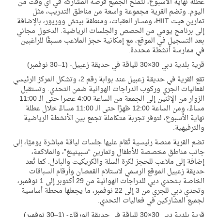
عطلة نهاية الأسبوع، لتمنح الجميع فرصة المشاركة في أي وقت من
اليوم. وتضم القرية مجموعة واسعة من مناطق التدريب، مثل
تمارين هيت
HIIT
، ومسار العقبات، ومنطقة بيتش ووريور، بالإضافة
إلى برنامج يومي من الحصص والجلسات الرياضية. الدخول مجاني
بعد التسجيل في الموقع، مع إمكانية حجز الملاعب مسبقًا للراغبين
في ممارسة أنشطة محددة.
قرية بلدية دبي 30×30 للياقة في حديقة زعبيل- (1–30 نوفمبر)
تقع القرية في حديقة زعبيل عند بوابة رقم 2، وتشكل المركز الرئيسي
لفعاليات الجري وركوب الدراجات الهوائية ضمن التحدي. وتستقبل
الزوار من الإثنين إلى الجمعة من الساعة 4:00 عصرا حتى الـ 11:00
مساءً،
ومن الساعة 12:00 ظهرًا حتى الـ 11:00 مساءً خلال عطلة
نهاية الأسبوع، لتوفر تجربة متكاملة تجمع بين الأنشطة الرياضية
والترفيهية.
تضم القرية منصة رئيسية تُقام عليها جلسات لياقة مباشرة يوميًا، إلى
جانب مناطق مخصصة للأطفال وتمارين “سبينينغ”، والملاكمة،
إضافة إلى ملاعب للحجز لكرة السلة والكريكيت والبادل. كما تُعد
حديقة زعبيل الموقع الرسمي لاستلام القمصان وأرقام السباقات
الخاصة بـتحدي دبي للدراجات الهوائية من 29 أكتوبر إلى 1 نوفمبر،
وتحدي دبي للجري من 3 إلى 22 نوفمبر، ما يجعلها محطة أساسية
لجميع المشاركين في فعاليات التحدي.
قرية بلدية دبي 30×30 للياقة في حديقة الورقاء- (1–30 نوفمبر)