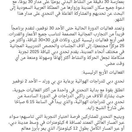
بممارسة
30
دقيقة من النشاط البدني يوميًا على مدار
30
يومًا، مع
دعوة
جميع سكان المدينة وزوارها
من
المملكة العربية السعودية
إلى
البحث عن تحديهم والمشاركة الفاعلة
في التحدي على مدار
هذا
الشهر
.
وتمتد فعاليات الدورة الحالية حتى الأحد 30 نوفمبر، لتقدم برنامجاً
فريداً من التجارب المجانية المصممة لتناسب جميع الأعمار والقدرات.
فمن أربع فعاليات رئيسية كبرى، وثلاث قرى 30×30 للياقة، وأكثر من
25 مركزًا مجتمعيًا، إلى آلاف الجلسات والحصص التدريبية المجانية
في مختلف أنحاء المدينة، يقدم تحدي دبي للياقة 2025 تجربة
متكاملة تجعل الحركة والنشاط أكثر إلهامًا وسهولة ومتعة من أي
وقت مضى.
الفعاليات الأربع الرئيسية:
تحدي دبي للدراجات الهوائية برعاية دي بي ورلد – الأحد 2 نوفمبر
انطلق بقوة مع بداية التحدي في واحدة من أكثر الفعاليات حيوية،
حيث يشارك الآلاف من راكبي الدراجات في الدورة السادسة من
تحدي دبي للدراجات الهوائية، والذي يبدأ في الساعة 6:15 صباحًا
على شارع الشيخ زايد.
ويتيح التحدي للمشاركين فرصة اختيار التجربة التي تناسبهم؛ سواء
عبر المسار العائلي الممتد لمسافة 4 كيلومترات في وسط مدينة دبي،
أو عبر المسار الكامل بطول 12 كيلومترًا، الذي يمر بأبرز معالم