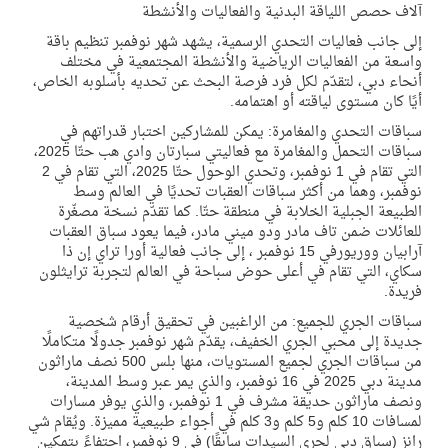
آلاف حصص اللياقة البدنية والفعاليات والأنشطة
إلى جانب فعاليات التحدي الرسمية، يشهد شهر نوفمبر تنظيم باقة
واسعة من الفعاليات الرياضية والأنشطة المجتمعية في مختلف
أنحاء دبي، لتقدّم لكل فرد فرصة البحث عن تحديه بأسلوبه الخاص،
أيًا كان مستوى لياقته أو اهتمامه.
سباقات التحدي والمغامرة:
يمكن للمشاركين اختبار قدراتهم في
سباقات التحمل والمغامرة مع فعاليتي
سبارتان وادي هب حتّا
2025،
التي تقام في 1 نوفمبر، و
تحدي الوحول
حتّا
2025، التي تقام في 2
نوفمبر، وهما من أكثر سباقات العقبات تحديًا في العالم وسط
الطبيعة الجبلية الخلابة في منطقة حتّا. كما تقدّم نسخة مصغّرة
للعائلات ضمن
تاف مادر ودو ميني مادر،
فيما يعود سباق العقبات
آرابيان ووريور
في 15 نوفمبر ، إلى جانب فعالية
أورا تراي إن ذا
سكاي،
التي تقام في أعلى حوض سباحة في العالم لتجربة ترايثلون
فريدة.
سباقات الجري للجميع:
من الراغبين في تحقيق أرقام شخصية
جديدة إلى محبي الجري الخفيف، يقدّم شهر نوفمبر جدولًا متكاملًا
من سباقات الجري لجميع المستويات، منها
بلس 500 نصف ماراثون
مدينة دبي 2025
في 16 نوفمبر، والذي يمر عبر وسط المدينة،
ونصف ماراثون حديقة مشرف
في
1 نوفمبر، والذي يوفر مسارات
لمسافات 10 كلم و5 كلم و3 كلم في أجواء طبيعية مميزة. ويُقام
شي
رانز (سباق دبي لجري السيدات سابقًا)
في
9 نوفمبر، احتفاءً بتمكين