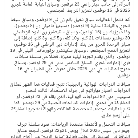
المرأة، إلى جانب
مينز ران
في 23 نوفمبر، و
سباق النيابة العامة للجري
2025
في
15 نوفمبر، لتعزيز الترابط المجتمعي.
كما تشمل الفعاليات
سباق نخيل بالم رَن
في 9 نوفمبر،
وسباق سيغنا
للجري واللياقة البدنية
(9 نوفمبر)
وسبينيز فاميلي رن
(8 نوفمبر)،
وذا ميوزيك رن
(15 نوفمبر)،
وسباق سكيتشرز رن اليوم الوطني
في
30 نوفمبر بمسافات 21 كلم، و10 كلم، و5 كلم، و3 كلم، إضافة إلى
سباق الوحدة للجري من بنك الإمارات دبي الوطني
في
16 نوفمبر،
لتعزيز الدمج المجتمعي، وسباق
سكيتشرز برفورمانس الليلي
في 19
نوفمبر، والذي يقدم تجربة ليلية مميزة، فضلًا عن
سلسلة سباقات
قرى الإمارات للجري: السباق السادس بدبي
في 29 نوفمبر،
وسباق
مدرج الطائرات في دبي 2025
خلال معرض دبي للطيران في 16
نوفمبر.
سباقات الدراجات الهوائية والجبلية:
تتيح فعاليات هذا الشهر لعشّاق
الدراجات اختبار مهاراتهم في
جولة الاستعداد الثالثة لتحدي
سبينيس دبي 92 للدراجات الهوائية،
الذي يقام في
23 نوفمبر، أو
المشاركة في تحدي الإمارات للدراجات الجبلية
في
29 نوفمبر. كما
تقام فعاليات مجتمعية مخصصة للعائلات والهواة لتشجيع المشاركة
على أوسع نطاق.
سباقات التحمل والأنشطة متعددة الرياضات:
تعود
سلسلة تيرف
جيمز دبي سيتي 2025
خلال يومي 21و22 نوفمبر، لتجمع عشاق
اللياقة في المدينة، إلى جانب فعالية
“سابق الريح” على ألواح التزلج