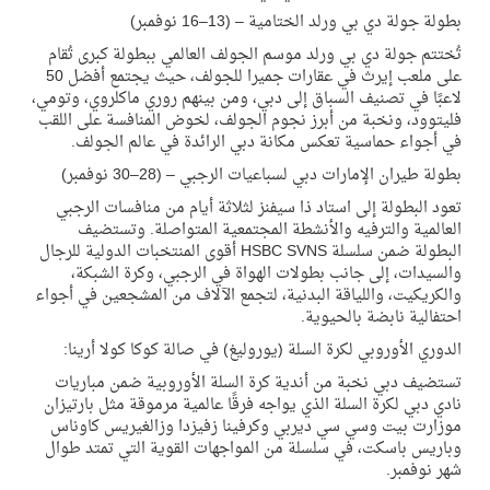
بطولة جولة دي بي ورلد الختامية – (13–16 نوفمبر)
تُختتم جولة دي بي ورلد موسم الجولف العالمي ببطولة كبرى تُقام
على ملعب إيرث في عقارات جميرا للجولف، حيث يجتمع أفضل 50
لاعبًا في تصنيف السباق إلى دبي، ومن بينهم روري ماكلروي، وتومي،
فليتوود، ونخبة من أبرز نجوم الجولف، لخوض المنافسة على اللقب
في أجواء حماسية تعكس مكانة دبي الرائدة في عالم الجولف.
بطولة طيران الإمارات دبي لسباعيات الرجبي – (28–30 نوفمبر)
تعود البطولة إلى استاد ذا سيفنز لثلاثة أيام من منافسات الرجبي
العالمية والترفيه والأنشطة المجتمعية المتواصلة. وتستضيف
البطولة ضمن سلسلة
HSBC SVNS
أقوى المنتخبات الدولية للرجال
والسيدات، إلى جانب بطولات الهواة في الرجبي، وكرة الشبكة،
والكريكيت، واللياقة البدنية، لتجمع الآلاف من المشجعين في أجواء
احتفالية نابضة بالحيوية.
الدوري الأوروبي لكرة السلة (يوروليغ) في صالة كوكا كولا أرينا:
تستضيف دبي نخبة من أندية كرة السلة الأوروبية ضمن مباريات
نادي دبي لكرة السلة الذي يواجه فرقًا عالمية مرموقة مثل بارتيزان
موزارت بيت وسي سي ديربي وكرفينا زفيزدا وزالغيريس كاوناس
وباريس باسكت، في سلسلة من المواجهات القوية التي تمتد طوال
شهر نوفمبر.