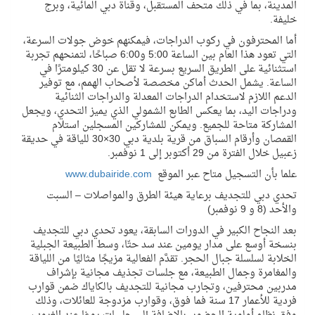
المدينة، بما في ذلك متحف المستقبل، وقناة دبي المائية، وبرج
خليفة.
أما المحترفون في ركوب الدراجات، فيمكنهم خوض جولات السرعة،
التي تعود هذا العام بين الساعة 5:00 و6:00 صباحًا، لتمنحهم تجربة
استثنائية على الطريق السريع بسرعة لا تقل عن 30 كيلومترًا في
الساعة. يشمل الحدث أماكن مخصصة لأصحاب الهمم، مع توفير
الدعم اللازم لاستخدام الدراجات المعدلة والدراجات الثنائية
ودراجات اليد، بما يعكس الطابع الشمولي الذي يميز التحدي، ويجعل
المشاركة متاحة للجميع. ويمكن للمشاركين المسجلين استلام
القمصان وأرقام السباق من قرية بلدية دبي 30×30 للياقة في حديقة
زعبيل خلال الفترة من 29 أكتوبر إلى 1 نوفمبر.
علما بأن التسجيل متاح عبر الموقع
www.dubairide.com
تحدي دبي للتجديف برعاية هيئة الطرق والمواصلات – السبت
والأحد (8 و 9 نوفمبر)
بعد النجاح الكبير في الدورات السابقة، يعود تحدي دبي للتجديف
بنسخة أوسع على مدار يومين عند سد حتّا، وسط الطبيعة الجبلية
الخلابة لسلسلة جبال الحجر. تقدَّم الفعالية مزيجًا مثاليًا من اللياقة
والمغامرة وجمال الطبيعة، مع جلسات تجذيف مجانية بإشراف
مدربين محترفين، وتجارب مجانية للتجديف بالكاياك ضمن قوارب
فردية للأعمار 17 سنة فما فوق، وقوارب مزدوجة للعائلات، وذلك