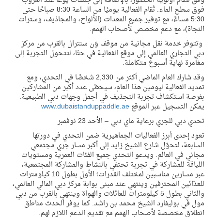
وفق نظام أولوية الحضور، بالإضافة إلى جلسات يوغا عند الغروب
فوق سطح الماء. تُقام الفعالية يوميًا من الساعة 8:30 صباحًا حتى
5:30 مساءً، مع توفير جميع المعدات (الألواح، والمجاذيف، وسترات
النجاة)، مع دعم مخصص لأصحاب الهمم.
وتتوفر خدمة نقل مجانية من موقف وَن سنترال بالقرب من مركز
دبي التجاري العالمي إلى موقع الفعالية في حتّا، لتتحول التجربة إلى
مغامرة نهاية أسبوع متكاملة.
وقد شارك العام الماضي أكثر من 2,330 شخصًا في التحدي، ومع
تمديد الفعالية ليومين هذا العام، سيحظى عدد أكبر من المشاركين
بفرصة استكشاف تجربة التجذيف في أجمل وجهات دبي الطبيعية.
يمكن التسجيل عبر الموقع
www.dubaistanduppaddle.ae
تحدي دبي للجري برعاية ماي دبي – الأحد 23 نوفمبر
تعود إحدى أبرز الفعاليات الجماهيرية ضمن التحدي في دورتها
السابعة، لتحوّل شارع الشيخ زايد إلى أكبر مسار جري مجتمعي
مجاني في العالم. ويدعو التحدي جميع الفئات العمرية ومستويات
اللياقة للمشاركة في تجربة تحتفي بالنشاط والمشاركة المجتمعية،
عبر مسارين مناسبين لمختلف القدرات؛ الأول بطول 10 كيلومترات
للعدّائين المحترفين وينتهي عند مبنى بوابة مركز دبي المالي العالمي،
والثاني بطول 5 كيلومترات للعائلات والهواة وينتهي بالقرب من دبي
مول في بوليفارد الشيخ محمد بن راشد. كما يوفر الحدث مناطق
انطلاق مخصصة لأصحاب الهمم مع تقديم الدعم اللازم لهم.