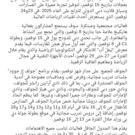
بعجلات
بتاريخ 15 نوفمبر، لتوفير تجربة مميزة على المسارات،
وسباق
فلايت دبي الدولي للتزلج على الماء 2025
في 23و24
نوفمبر، الذي يستعرض أحدث تقنيات الرياضات المائية
.
فعاليات مجتمعية ومبتكرة:
سوف
يستمتع المشاركون بفعالية
هايكينغ علامة حتا
بتاريخ 8 نوفمبر، والتي تجمع بين النشاط
والمغامرة، إلى جانب
تحدي دبي للدودج بول
في 15 نوفمبر، و
بطولة
C1
في
8 نوفمبر،
والتي تعد أول
سباق هجن للفارسات، فيما يقدم
معرض “ليفل أب” للابتكار في التكنولوجيا الرياضية
والذي يقام خلال
الفترة من 27 حتى 29 نوفمبر، أحدث الأجهزة التقنية في مجال
الرياضة ومفاهيم العافية الرقمية.
الجولف للجميع:
على مدار شهر نوفمبر، يقدّم برنامج “
جولف إز جوود”
جلسات تدريب مجانية، وفرص لعب ومنافسات مفتوحة في أندية
الجولف المنتشرة في دبي، بما في ذلك نادي أرابيَن رانشز للجولف،
ونادي خور دبي للجولف واليخوت، ونادي دبي هيلز للجولف، ونادي
الإمارات للجولف، وعقارات جميرا للجولف، وغيرها. كما ينظم اتحاد
الإمارات للجولف دروسًا مجانية ضمن مبادرة الجولف في المدارس
للأطفال من 6 إلى 16 عامًا في أيام 10 و11 و12 و13 و14 و17 و18
نوفمبر، إضافة إلى دروس تدريب مجانية في موقع بطولة جولة دي
بي ورلد خلال الفترة من 13 إلى 16 نوفمبر.
يقدّم هذا الجدول الحافل فعاليات تناسب جميع الاهتمامات
والمستويات، ليجد كل فرد في 30 دقيقة دبي طريقه نحو التحدي