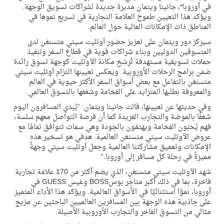
في أوروبا*، جانينا ويتمان مديرة جديدة لشراكات تسويق الوجه
ة
.
ويؤكد هذا التعيين طموح العلامة التجارية في تسريع نموها في
المناطق ذات الإمكانات العالية حول العالم
.
سيركز دور ويتمان على تعزيز حضور
آوتليت سيتي متسنغن
لدى
المتسوقين الدوليين وبناء شراكات قوية في قطاع السفر وتنفيذ
حملات تسويقية مستهدفة تُرسّخ مكانة
الآوتليت
كوجهة تسوق رائدة
ضمن برامج الرحلات الأوروبية. ويعكس تعيينها التزام
آوتليت سيتي
متسنغن
بالتفاعل مع بعض أسواق السفر الأكثر حيوية في العالم
والمعروفة بطلبها المتزايد على الفخامة وشغفها بالتسوق العالمي
.
وفي حديثها عن تعيينها، قالت جانينا ويتمان: “يُبدي المسافرون اليوم
شغفًا بالموضة والتجارب الفريدة
كما أن
فرصة التواصل معهم
سلسة،
فهم يُحبّون الفخامة ويهتمّون بالجودة
وهي سمات تتوافق تمامًا مع
عروض
الآوتليت سيتي متسنغن
العالمية. هدفي هو تسخير هذه
الإمكانات وتعميق مشاركتنا العالمية وجعل
آوتليت سيتي
وجهةً
مميزةً في رحلة كل مسافر إلى أوروبا
.”
شهد
الآوتليت سيتي متسنغن
، الذي يضم أكثر من 170 علامة تجارية
فاخرة، بما في ذلك أكبر متاجر بوس
BOSS
و
غ
يس
GUESS
في
أوروبا، نموًا استثنائيًا في الأسواق العالمية. ويؤكد هذا الأداء المتميز
على جاذبية هذه الوجهة بين المسافرين العالميين الباحثين عن مزيج
مثالي من التسوق الفاخر والتجارب الأوروبية الأصيلة
.