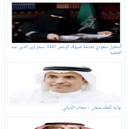
أسطول سعودي لخدمة ضيوف الرحمن 1447- سحر زين الدين عبد
المجيد
بوابة الملك سلمان – حجاب الذيابي