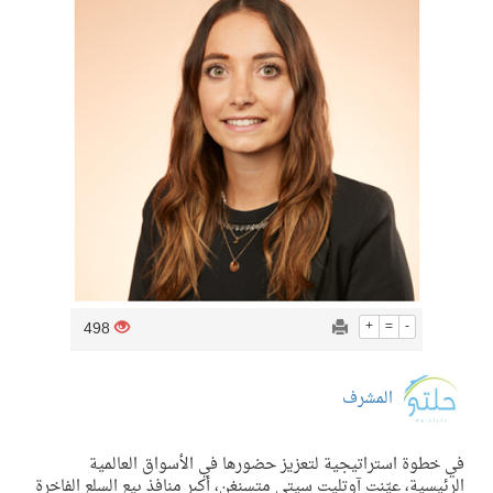
498
+
=
-
المشرف
في خطوة استراتيجية لتعزيز حضورها في الأسواق العالمية
الرئيسية، عيّنت
آوتليت
سيتي
متسنغن
، أكبر منافذ بيع السلع الفاخرة