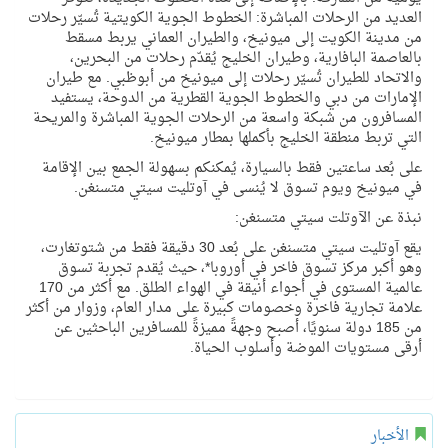
العديد من الرحلات المباشرة: الخطوط الجوية الكويتية تُسيّر رحلات
من مدينة الكويت إلى ميونيخ، والطيران العماني يربط مسقط
بالعاصمة البافارية، وطيران الخليج يُقدّم رحلات من البحرين،
والاتحاد للطيران تُسيّر رحلات إلى ميونيخ من أبوظبي. مع طيران
الإمارات من دبي والخطوط الجوية القطرية من الدوحة، يستفيد
المسافرون من شبكة واسعة من الرحلات الجوية المباشرة والمريحة
التي تربط منطقة الخليج بأكملها بمطار ميونيخ.
على بُعد ساعتين فقط بالسيارة، يُمكنكم بسهولة الجمع بين الإقامة
في ميونيخ ويوم تسوق لا يُنسى في
آوتليت سيتي متسنغن
.
نبذة عن
الآوتلت سيتي متسنغن:
يقع
آوتليت سيتي متسنغن
على بُعد 30 دقيقة فقط من شتوتغارت،
وهو أكبر مركز تسوق فاخر في أوروبا*،
حيث
يُقدم تجربة تسوق
عالمية المستوى في أجواء أنيقة في الهواء الطلق. مع أكثر من 170
علامة تجارية فاخرة وخصومات كبيرة على مدار العام، وزوار من أكثر
من 185 دولة سنويًا، أصبح وجهةً مميزةً للمسافرين الباحثين عن
أرقى مستويات الموضة وأسلوب الحياة
.
الأخبار