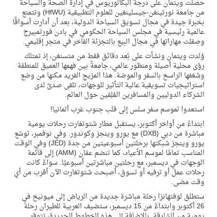
حصلت
و
يتمان على درجة البكالوريوس في إدارة الصحة والسياحة
من جامعة
نورتينغن-جيسلينغين
للعلوم التطبيقية
(HfWU)
وتتمتع
بخبرة
جيدة
في مجال تسويق السياحة الدولية، بعد أن أدارت أسواقًا
عالمية رئيسية في مجلس السياحة الحكومي في بادن فورتمبيرج
وصقلت مهاراتها في مجال البيع بالتجزئة الفاخر في متجر إقليمي
.
وُلدت
و
يتمان ونشأت على بُعد دقائق فقط من
متسنغن، إذ تمتلك
رؤى محلية أصيلة ومنظور عالمي، جامعةً بين فهمها العميق للمنطقة
وشغفها الراسخ بالسفر والموضة. هذا المزيج الفريد
مكنها
من وضع
استراتيجيات تسويقية
عالية التأثير للوجهات، تلقى صدىً لدى
الشركاء الدوليين والمسافرين المُلِمّين حول العالم.
استعد
وا
لموسم سفر سلس إلى قلب جنوب غرب ألمانيا
!
ابتداءً من أواخر أكتوبر، يستقبل مطار شتوتغارت رحلات يومية
مباشرة من دبي
(DXB)
مع يورو وينجز وكوندور.
و
في نوفمبر، توسّع
يورو وينجز شبكتها برحلتين أسبوعيتين من جدة
(JED)
وفي الوقت
المناسب تمامًا لموسم الأعياد،
كما
تنضم عمّان
(AMM)
إلى قائمة
الوجهات في ديسمبر، مع رحلتين مباشرتين أسبوعيًا. سواءً كانت
رحلات عمل أو ترفيه أو تسوق، أصبحت شتوتغارت الآن أقرب من أي
وقت مضى
.
ستطلق لوفتهانزا رحلة مباشرة جديدة من الرياض إلى ميونيخ في
26 أكتوبر وابتداءً من 15 ديسمبر، ستضيف العربية للطيران رحلة
يومية من الشارقة. بالإضافة إلى هذه الخطوط الجديدة، تتوفر