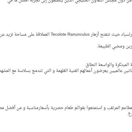
ن من دول مجلس التعاون الخليجي الذين يتطلعون إلى تجربة أفضل ما في
ورين ومحبي الطبيعة.
المبتكرة والواسعة النطاق.
انين عالميين يعرضون أعمالهم الفنية المُلهمة و التي تندمج بسلاسة مع المشهد
المطاعم المرتقب و استمتعوا بقوائم طعام حصرية بأسعارمناسبة و من أفضل مط
ع.