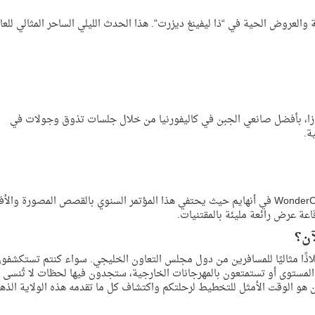
 والعروض الحية في “ذا ليفينغ ديزرت”. هذا الحدث الليلي الساحر المثالي للعا
روزا، بأفضل صانعي الجبن في كاليفورنيا من خلال جلسات تذوق وجولات في
ة.
لن يفوت عشاق الثقافة الشعبية فرصة حضور مؤتمر WonderCon في أنهايم حيث يحتفي هذا المؤتمر السنوي بالقصص المصورة وال
ة عرض رائعة مليئة بالمقتنيات.
لآن؟
 ملاذًا مثاليًا للمسافرين من دول مجلس التعاون الخليجي. سواء كنتم تستكشفو
ة المستوى أو تستمتعون بالمهرجانات الخارجية، ستجدون فيها لحظات لا تُنسى 
آن هو الوقت الأمثل للتخطيط لرحلتكم واكتشاف كل ما تقدمه هذه الولاية الذهب