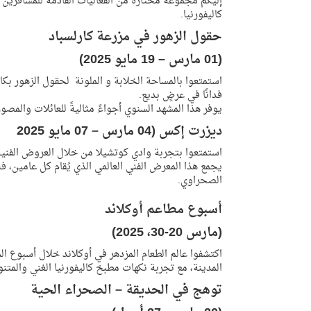
إليكم مجموعة مختارة من الفعاليات القادمة للمسافري
كاليفورنيا.
حقول الزهور في مزرعة كارلسباد
(01 مارس – 19 مايو 2025)
فدانًا في عرضٍ بديع.
يوفر هذا المشهد السنوي أجواءً مثاليةً للعائلات والمص
ديزرت إكس
(04 مارس – 07 مايو 2025
استمتعوا بتجربة وادي كوتشيلا من خلال العروض الفنية 
يجمع هذا المعرض الفني العالمي الذي يُقام كل عامين، فن
الصحراوي.
أسبوع مطاعم أوكلاند
(مارس 20-30، 2025)
اكتشفوا عالم الطعام المزدهر في أوكلاند خلال أسبوع 
المدينة، مع تجربة نكهات مطبخ كاليفورنيا الغني والمتنو
توهج في الحديقة – الصحراء الحية