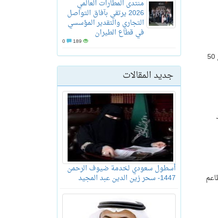
منتدى المطارات العالمي
2026 يرتقي بآفاق التواصل
التجاري والتقدير المؤسسي
في قطاع الطيران
0
189
استمتعوا بالمساحة الخلابة و الملونة لحقول الزهور بكارلسباد حيث تتفتح أزهار Tecolote Ranunculus العملاقة على مساحة تزيد عن 50
جديد المقالات
أسطول سعودي لخدمة ضيوف الرحمن
اعم
1447- سحر زين الدين عبد المجيد