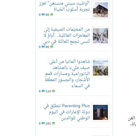
“آوتليت سيتي متسنغن” تعزز
تجربة أسلوب الحياة
0
86
من المخيّمات الصيفية إلى
المغامرات العائلية…أيامٌ لا
تُنسى تجمع العائلة في دبي
0
90
شاهدوا ألمانيا من أعلى:
صيف مليء بالمشاهد
البانورامية ومسارات قمم
الأشجار، والجسور المعلّقة
في السماء
0
110
Parenting Plus تنطلق في
دولة الإمارات في اليوم
الفن
الوطني للوالدين
ة،
0
161