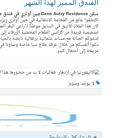
الفندق المميز لهذا الشهر
سكن Gene Autry Residenceجين أوتري في فندق Parker Palm Springs باركر بالم سبرينغز
اكتشفوا عالمٍ من الفخامة الانتقائية في جين أوتري ريز
كان هذا الملاذ الأنيق في السابق موطنًا لـ”راعي البق
تصميمية فريدة من كراسي الطعام المخملية الزرقاء إلى تم
تدعوكم الصالة مع مساند عثمانية برتقالية نابضة بالحياة
دللوا أنفسكم من خلال غرفة علاج سبا خاصة وساونا في ا
مريحة إلى احتفال كبير.
لا يوجد وسوم