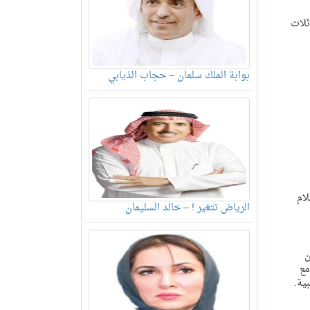
ئلات
بوابة الملك سلمان – حجاب الذيابي
أفلام
الرياض تتغير ! – خالد السليمان
ن
مع
ية.