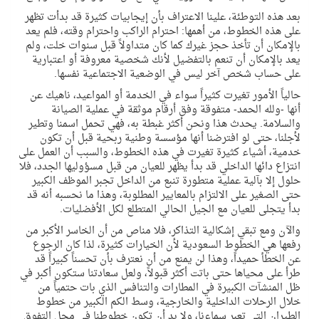
بعد هذه التوطئة، علينا الاعتراف بأن إيجابيات كثيرة قد بدأت تظهر
على هذه الخطوط، من أهمها: احترام الراكب واحترام وقته، فلم يعد
بالإمكان أن تأخذ حجز غيرك كما كان متداولاً قبل سنوات خلت، ولم
يعد بالإمكان أن تنعم بالتفضيل لأنك شخصية معروفة أو اعتبارية
على حساب شخص آخر ليس في الوضعية الاجتماعية نفسها.
حالياً الأمور تغيرت كثيراً سواء في الخدمة أو المواعيد، ناهيك عن
أنها -ولله الحمد- متفوقة وفق أرقام موثقة في عملية الصيانة
والسلامة. يحدث هذا ونحن أكثر غبطة به، فهي تحمل اسمنا وتطير
لأجلنا، حتى لو افترضنا أنها مؤسسة وطنية ربحية قبل أن تكون
خدمية، أشياء كثيرة تغيرت في هذه الخطوط، والسبب أن العمل على
انتزاع دائها الداخلي قد بدأ يظهر للعيان من قبل مسؤوليها الجدد، فلا
حلول إلا بآلية عملية متطورة تنبع من الداخل تجبر الموظف الكبير
حتى الصغير على الالتزام بالمعايير المطلوبة، وهذا ما نحسبه أنه قد
بدأ يتجلى للعيان مع الجيل الحالي المتطلع لكل الأفضليات.
والآن ومع تبقي إشكالية التذاكر، فلا مناص من أن الخاسر الأكبر من
رفعها هي الخطوط السعودية لأن الخيارات كثيرة، لذا كان الرجوع
عن الخطأ حميداً، وهذا لن يمنع من أن نعترف بأن تحسناً كبيراً قد
طرأ على محياها حتى باتت أكثر قبولاً، ولعل سعادتنا ستكون أكبر في
ظل المنشآت الكبيرة في المطارات والتنافس الذي بات حتمياً من
خلال الرحلات الداخلية والخارجية، وسط الكم الكبير من خطوط
الطيران التي تعبر سماءنا، ولا بد أن تكون خطوطنا في محل التفوق