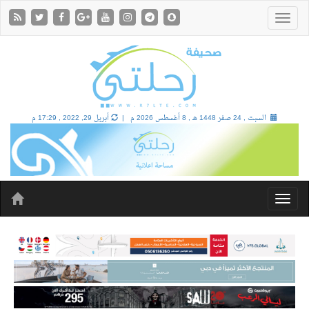
السبت , 24 صفر 1448 هـ ,
8 أغسطس 2026 م |
أبريل 29, 2022 , 17:29 م