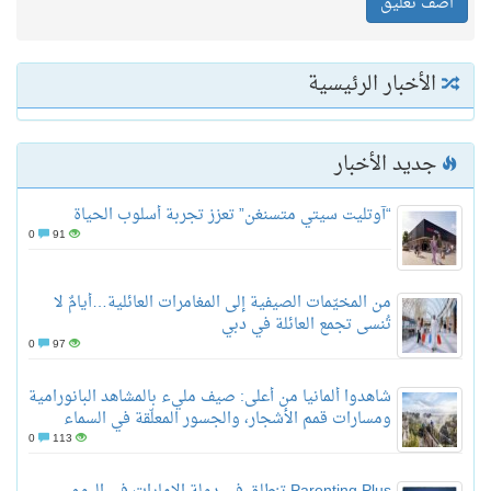
الأخبار الرئيسية
جديد الأخبار
“آوتليت سيتي متسنغن” تعزز تجربة أسلوب الحياة
0
91
من المخيّمات الصيفية إلى المغامرات العائلية…أيامٌ لا
تُنسى تجمع العائلة في دبي
0
97
شاهدوا ألمانيا من أعلى: صيف مليء بالمشاهد البانورامية
ومسارات قمم الأشجار، والجسور المعلّقة في السماء
0
113