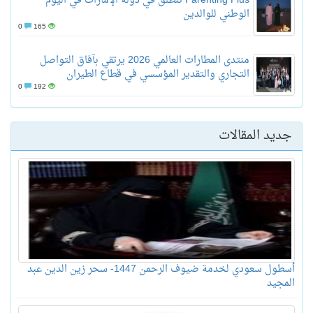
Parenting Plus تنطلق في دولة الإمارات في اليوم
الوطني للوالدين
0
165
منتدى المطارات العالمي 2026 يرتقي بآفاق التواصل
التجاري والتقدير المؤسسي في قطاع الطيران
0
192
جديد المقالات
أسطول سعودي لخدمة ضيوف الرحمن 1447- سحر زين الدين عبد
المجيد