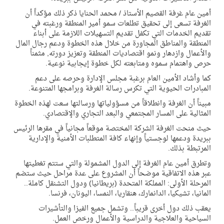
أمين عام غرفة القصيم الأستاذ / محمد الحنايا ذكر ذلك مؤكداً أن
الغرفة تسعى إلى تحقيق تطلعات سمو أمير المنطقة ورغبته في
تقديم الخدمات التي تكفل تقديم التسهيلات اللازمة على أبناء
المنطقة والمناطق المجاورة من خلال هذه الخطوة ودعم رجال المال
والأعمال وازدهار ونمو اقتصاديات المنطقة وتعزيز دورته, مثمناً
حرص واهتمام سموه ومتابعته لكل خطوة إيجابية نوعية.
كما وأشاد الأمين العام برغبة مجلس الإدارة وحرصه على دعم
المبادرات الحيوية التي تكرس رسالة الغرفة وبرامجها المتنوعة.
مبيناً أن الغرفة وانطلاقاً من مسؤولياتها ورسالتها سعت لهذه الخطوة
المثالية على المسار المجتمعي والبعد التجاري والإقتصادي.
حيث منحت الغرفة الشركة المختصة موقعاً مجانياً في مقرها الرئيس
ببريدة ودعمها لوجستياً وإنهاء كافة المتطلبات الأمنية والإدارية
المرتبطة بذلك.
وتطرق أمين عام الغرفة إلى الدول المشمولة والتي ستتم تغطيتها
عبر هذه الاتفاقية موضحاً أن المشروع على عدة مراحل حيث ستضم
المرحلة الأولى: المملكة المتحدة (بريطانيا) ودول التشنقل كاملة..
المانيا، تشيكيا، الدانمارك، هنقاريا، النمسا، اليونان، فرنسا.
يعقب ذلك دول أخرى قريباً.. وتشمل جميع الفيزا والتأشيرات
السياحية والعلاجية والدراسية والأعمال ورخص العمل.