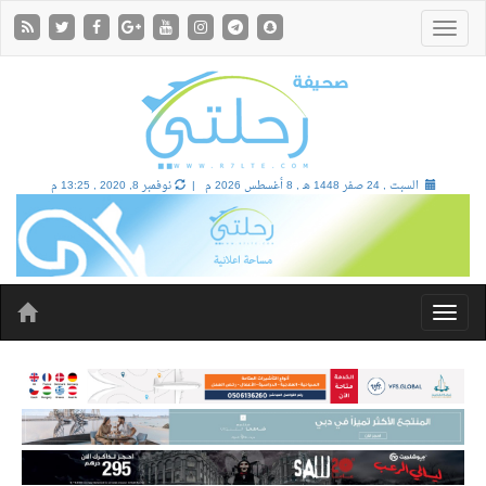
السبت , 24 صفر 1448 هـ ,
8 أغسطس 2026 م |
نوفمبر 8, 2020 , 13:25 م